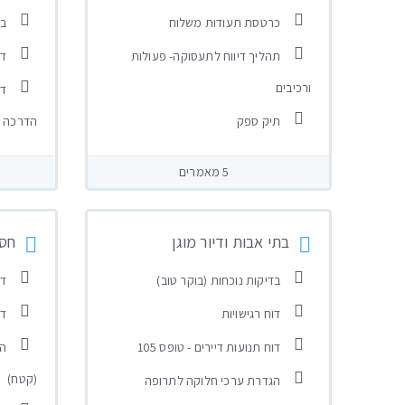
כרטסת תעודות משלוח
בח
תהליך דיווח לתעסוקה- פעולות
דו
ורכיבים
דו
תיק ספק
הדרכה
5 מאמרים
בתי אבות ודיור מוגן
חסו
בדיקות נוכחות (בוקר טוב)
דו
דוח רגישויות
דו
דוח תנועות דיירים - טופס 105
הו
(קטח)
הגדרת ערכי חלוקה לתרופה