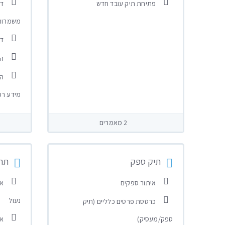
פתיחת תיק עובד חדש
דו
משמרות
דו
הג
הד
מידע רפ
2 מאמרים
תיק ספק
תח
איתור ספקים
אי
נעול
כרטסת פרטים כלליים (תיק
ספק/מעסיק)
אי