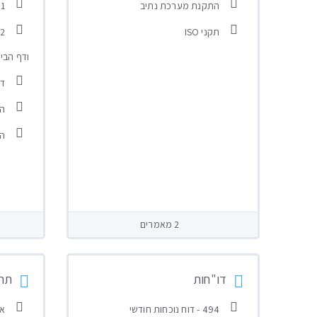
התקנת מערכת נתיב
1.הורדת אפליקציית נתיב לסלולר
תקני ISO
ודף הבי
די
הג
הג
2 מאמרים
דו"חות
תהל
494 - דוח נוכחות חודשי
אי