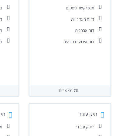
אנשי קשר ספקים
בנ
ד"וח העדרויות
די
דוח אבחנות
הג
דוח אירועים חריגים
הד
78 מאמרים
תיק עובד
תיק
*תיק עובד*
אש