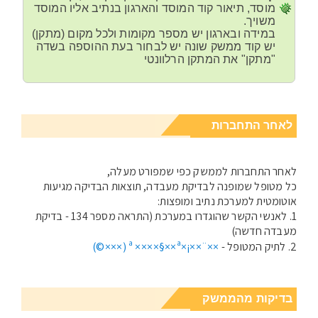
מוסד, תיאור קוד המוסד והארגון בנתיב אליו המוסד
משויך.
במידה ובארגון יש מספר מקומות ולכל מקום (מתקן)
יש קוד ממשק שונה יש לבחור בעת ההוספה בשדה
"מתקן" את המתקן הרלוונטי
לאחר התחברות
לאחר התחברות לממשק כפי שמפורט מעלה,
כל מטופל שמופנה לבדיקת מעבדה, תוצאות הבדיקה מגיעות
אוטומטית למערכת נתיב ומופצות:
1. לאנשי הקשר שהוגדרו במערכת (התראה מספר 134 - בדיקת
מעבדה חדשה)
2. לתיק המטופל -
××¨××¡×ª ××××§××ª (×××©)
בדיקות מהממשק