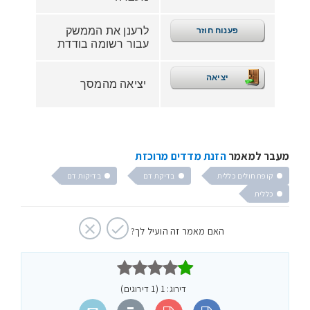
לרענן את הממשק
פענוח חוזר
עבור רשומה בודדת
יציאה
יציאה מהמסך
מעבר למאמר
הזנת מדדים מרוכזת
קופת חולים כללית
בדיקת דם
בדיקות דם
כללית
האם מאמר זה הועיל לך?



דירוג: 1 (1 דירוגים)