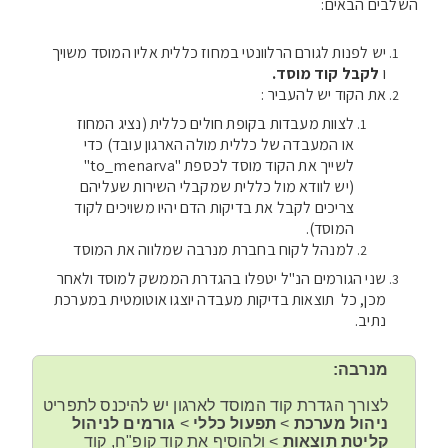
השלבים הבאים:
יש לפנות לגורם הרלוונטי במחוז כללית אליו המוסד משויך
ו
לקבל קוד מוסד.
את הקוד יש להעביר :
לצוות מעבדות בקופת חולים כללית (נציג המחוז
או המעבדה של כללית מולה הארגון עובד) כדי
לשייך את הקוד מוסד לכספת "to_menarva"
(יש לוודא מול כללית שמקבלי השירות שעליהם
צריכים לקבל את בדיקות הדם יהיו משויכים לקוד
המוסד).
למנהל לקוח בחברת מנרבה שמלווה את המוסד
שני הגורמים הנ"ל יטפלו בהגדרת הממשק למוסד ולאחר
מכן, כל תוצאות בדיקות מעבדה יוצגו אוטומטית במערכת
נתיב.
מנרבה:
לצורך הגדרת קוד המוסד לארגון יש להיכנס לתפריט
ניהול מערכת
>
תפעול כללי
>
גורמים לניהול
קליטת תוצאות
> ולהוסיף את קוד קופ"ח, קוד