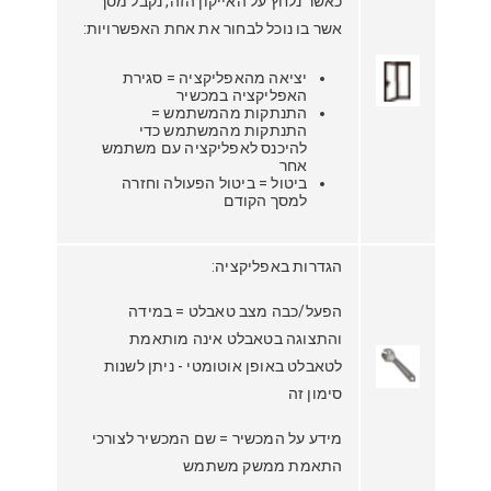
כאשר נלחץ על האייקון הזה, נקבל מסך
אשר בו נוכל לבחור את אחת האפשרויות:
יציאה מהאפליקציה = סגירת
האפליקציה במכשיר
התנתקות מהמשתמש =
התנתקות מהמשתמש כדי
להיכנס לאפליקציה עם משתמש
אחר
ביטול = ביטול הפעולה וחזרה
למסך הקודם
הגדרות באפליקציה:
הפעל/כבה מצב טאבלט = במידה
והתצוגה בטאבלט אינה מותאמת
לטאבלט באופן אוטומטי - ניתן לשנות
סימון זה
מידע על המכשיר = שם המכשיר לצורכי
התאמת ממשק משתמש