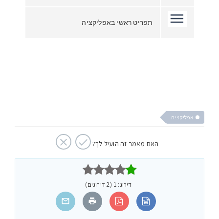
תפריט ראשי באפליקציה
אפליקציה
האם מאמר זה הועיל לך?



דירוג: 1 (2 דירוגים)