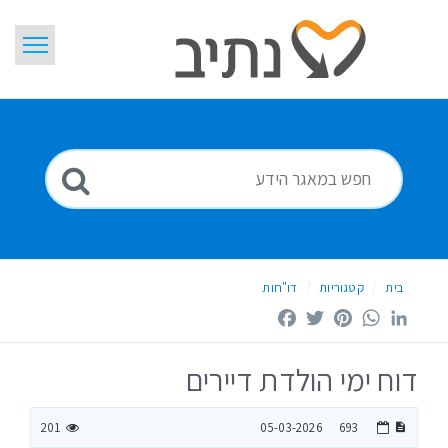
דלג
לתוכן
בית
חיפוש
ידיעות
מילון מונחים
Hebrew
בית
קטגוריות
דו"חות
Facebook
Twitter
Pinterest
WhatsApp
LinkedIn
דוח ימי הולדת דיירים
201
05-03-2026
693